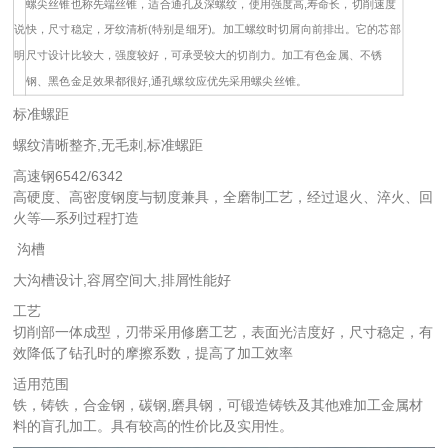
螺尖丝锥也称先端丝锥，适合通孔及深螺纹，使用强度高,寿命长，切削速度
说
快，尺寸稳定，牙纹清析(特别是细牙)。加工螺纹时切屑向前排出。它的芯部
明
尺寸设计比较大，强度较好，可承受较大的切削力。加工有色金属、不锈
钢、黑色金足效果都很好,通孔螺纹应优先采用螺尖丝锥。
标准螺距
螺纹清晰整齐,无毛刺,标准螺距
高速钢6542/6342
高硬度、高密度钢度与韧度兼具，全磨制工艺，经过退火、淬火、回
火等—系列过程打造
沟槽
大沟槽设计,容屑空间大,排屑性能好
工艺
切削部一体成型，刃带采用修磨工艺，表面光洁度好，尺寸稳定，有
效降低了钻孔时的摩擦系数，提高了加工效率
适用范围
铁，铸铁，合金钢，碳钢,磨具钢，可锻造铸铁及其他难加工金属材
料的盲孔加工。具有较高的性价比及实用性。