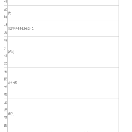
称
品
优一
牌
材
高速钢6542/6342
质
钻
头
斩制
样
式
表
面
未处理
处
理
适
用
通孔
范
围