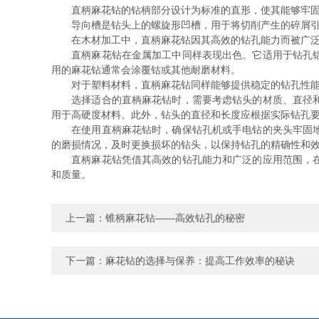
直柄麻花钻的钻柄部分设计为标准的直形，使其能够牢固地
导向槽是钻头上的螺旋形凹槽，用于将切削产生的碎屑引导
在木材加工中，直柄麻花钻因其高效的钻孔能力而被广泛使
直柄麻花钻在金属加工中同样表现出色。它适用于钻孔铝、
用的麻花钻通常会涂覆钴或其他耐磨材料。
对于塑料材料，直柄麻花钻同样能够提供稳定的钻孔性能。
选择适合的直柄麻花钻时，需要考虑钻头的材质、直径和长
用于高硬度材料。此外，钻头的直径和长度应根据实际钻孔
在使用直柄麻花钻时，确保钻孔机或手电钻的夹头牢固地固
的磨损情况，及时更换损坏的钻头，以保持钻孔的精确性和
直柄麻花钻凭借其高效的钻孔能力和广泛的应用范围，在木
和质量。
上一篇：
锥柄麻花钻——高效钻孔的秘密
下一篇：
麻花钻的选择与保养：提高工作效率的秘诀