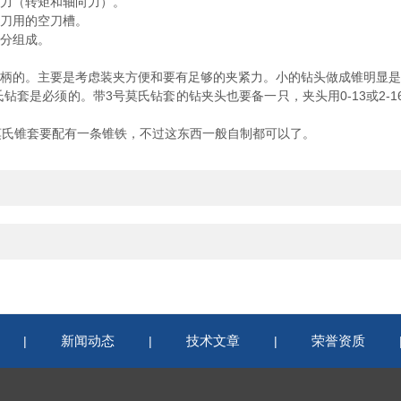
力（转矩和轴向力）。
刀用的空刀槽。
分组成。
柄的。主要是考虑装夹方便和要有足够的夹紧力。小的钻头做成锥明显是
必须的。带3号莫氏钻套的钻夹头也要备一只，夹头用0-13或2-16
氏锥套要配有一条锥铁，不过这东西一般自制都可以了。
新闻动态
技术文章
荣誉资质
|
|
|