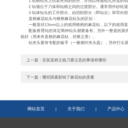
1.钻柄钻头上供装夹用的部分，并用以传递钻孔所需的动
2.钻颈位于刀体和钻柄之间的过渡部分。通常用作砂轮退
3.钻体钻头的工作部分。由切削部分（即钻尖）和导向部
直柄麻花钻头与锥柄麻花钻头的区别：
一般直径13mm以上的就用锥柄的麻花钻，以下的就用直
配备摇臂钻的肯定两种钻头都要备有。另外一整套的莫氏钻套是
较好（用来夹直柄的麻花钻，丝锥之类）。
钻夹头要有专配的板手（一般都叫夹头匙），另外打出莫
上一篇：
安装直柄立铣刀要注意的事项有哪些
下一篇：
哪些因素影响了麻花钻的质量
网站首页
关于我们
产品中心
|
|